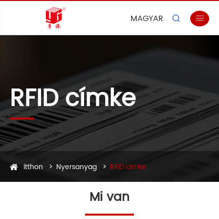
MAGYAR


RFID címke
itthon
Nyersanyag
RFID címke
Mi van