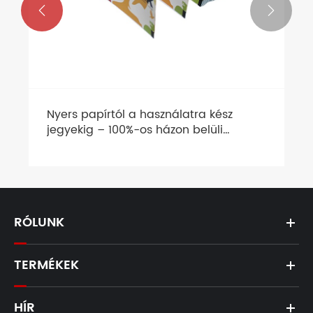


Nyers papírtól a használatra kész
jegyekig – 100%-os házon belüli
ellenőrzés
RÓLUNK
TERMÉKEK
HÍR