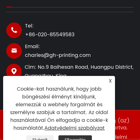
Tel:

+86-020-85549583
Email:

charles@gh-printing.com
Cím: No.9 Baihesan Road, Huangpu District,

Guangzhou, Kína
X
Cookie-kat használunk, hogy jobb
böngészési élményt kínáljunk,
elemezzük a webhely forgalmát és
személyre szabjuk a tartalmat. Az oldal
használatával Ön elfogadja a cookie-k
Copyright ©2025 Guang Dong-Hong Kong (GZ)
Smart Printing Co., LTD. Minden jog fenntartva.
használatát.
Adatvédelmi szabályzat
Links
|
Sitemap
|
RSS
|
XML
|
Adatvédelmi